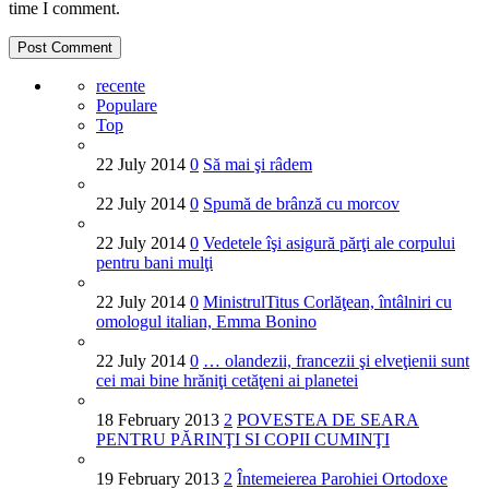
time I comment.
recente
Populare
Top
22 July 2014
0
Să mai şi râdem
22 July 2014
0
Spumă de brânză cu morcov
22 July 2014
0
Vedetele îşi asigură părţi ale corpului
pentru bani mulţi
22 July 2014
0
MinistrulTitus Corlăţean, întâlniri cu
omologul italian, Emma Bonino
22 July 2014
0
… olandezii, francezii şi elveţienii sunt
cei mai bine hrăniţi cetăţeni ai planetei
18 February 2013
2
POVESTEA DE SEARA
PENTRU PĂRINŢI SI COPII CUMINŢI
19 February 2013
2
Întemeierea Parohiei Ortodoxe