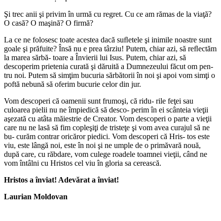
Şi trec anii şi privim în urmă cu regret. Cu ce am rămas de la viaţă?
O casă? O maşină? O firmă?
La ce ne folosesc toate acestea dacă suﬂetele şi inimile noastre sunt
goale şi prăfuite? Însă nu e prea târziu! Putem, chiar azi, să reﬂectăm
la marea sărbă‐ toare a Învierii lui Isus. Putem, chiar azi, să
descoperim prietenia curată şi dăruită a Dumnezeului făcut om pen‐
tru noi. Putem să simţim bucuria sărbătorii în noi şi apoi vom simţi o
poftă nebună să oferim bucurie celor din jur.
Vom descoperi că oamenii sunt frumoşi, că ridu‐ rile feţei sau
culoarea pielii nu ne împiedică să desco‐ perim în ei scânteia vieţii
aşezată cu atâta măiestrie de Creator. Vom descoperi o parte a vieţii
care nu ne lasă să fim copleşiţi de tristeţe şi vom avea curajul să ne
bu‐ curăm contrar oricăror piedici. Vom descoperi că Hris‐ tos este
viu, este lângă noi, este în noi şi ne umple de o primăvară nouă,
după care, cu răbdare, vom culege roadele toamnei vieţii, când ne
vom întâlni cu Hristos cel viu în gloria sa cerească.
Hristos a înviat! Adevărat a înviat!
Laurian Moldovan