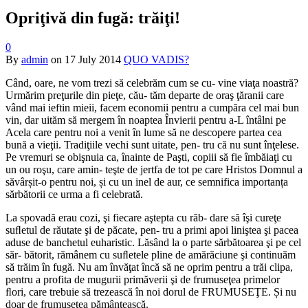
Opriţi­vă din fugă: trăiţi!
0
By
admin
on
17 July 2014
QUO VADIS?
Când, oare, ne vom trezi să celebrăm cum se cu‐ vine viaţa noastră?
Urmărim preţurile din pieţe, cău‐ tăm departe de oraş ţăranii care
vând mai ieftin mieii, facem economii pentru a cumpăra cel mai bun
vin, dar uităm să mergem în noaptea Învierii pentru a‐L întâlni pe
Acela care pentru noi a venit în lume să ne descopere partea cea
bună a vieţii. Tradiţiile vechi sunt uitate, pen‐ tru că nu sunt înţelese.
Pe vremuri se obişnuia ca, înainte de Paşti, copiii să fie îmbăiaţi cu
un ou roşu, care amin‐ teşte de jertfa de tot pe care Hristos Domnul a
săvârșit‐o pentru noi, și cu un inel de aur, ce semnifica importanța
sărbătorii ce urma a fi celebrată.
La spovadă erau cozi, şi fiecare aştepta cu răb‐ dare să îşi cureţe
suﬂetul de răutate şi de păcate, pen‐ tru a primi apoi liniştea şi pacea
aduse de banchetul euharistic. Lăsând la o parte sărbătoarea şi pe cel
săr‐ bătorit, rămânem cu suﬂetele pline de amărăciune şi continuăm
să trăim în fugă. Nu am învăţat încă să ne oprim pentru a trăi clipa,
pentru a profita de mugurii primăverii şi de frumuseţea primelor
ﬂori, care trebuie să trezească în noi dorul de FRUMUSEŢE. Și nu
doar de frumusețea pământească.