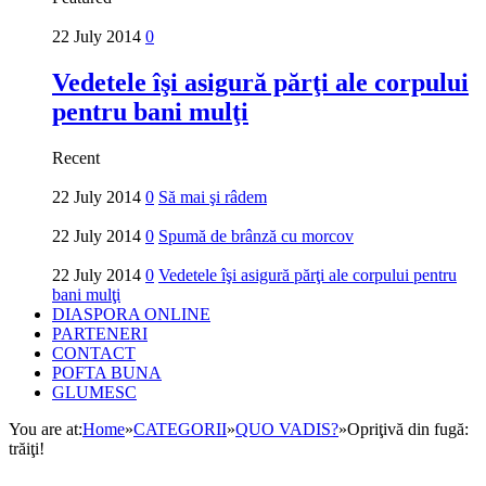
22 July 2014
0
Vedetele îşi asigură părţi ale corpului
pentru bani mulţi
Recent
22 July 2014
0
Să mai şi râdem
22 July 2014
0
Spumă de brânză cu morcov
22 July 2014
0
Vedetele îşi asigură părţi ale corpului pentru
bani mulţi
DIASPORA ONLINE
PARTENERI
CONTACT
POFTA BUNA
GLUMESC
You are at:
Home
»
CATEGORII
»
QUO VADIS?
»
Opriţi­vă din fugă:
trăiţi!