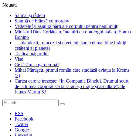
Noutati
Să mai şi râdem
Spumă de brânză cu morcov
Vedetele îşi asigură părţi ale corpului pentru bani mulţi
MinistrulTitus Corlăţean, întâlniri cu omologul italian, Emma
Bonino
… olandezii, francezii şi elveţienii sunt cei mai bine hrăniţi
cetăţeni ai planetei
Tactica măgarului
Vise
Ce lăsăm la garderobă?
Mihai Pătraşcu, primul român care studiază aviaţia la Krems
(2)
Cartea care te trezeşte: “În Compania Binelui. Drumul scurt
de la lumea corporatistă la sărăcie, curăţie şi ascultare”, de
James Martin SJ
RSS
Facebook
Twitter
Google+
LinkedIn