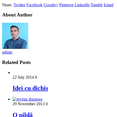
Share.
Twitter
Facebook
Google+
Pinterest
LinkedIn
Tumblr
Email
About Author
admin
Related Posts
22 July 2014
0
Idei cu dichis
29 November 2013
0
O pildă