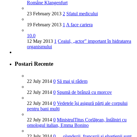
Române Klangenfurt
23 February 2013
2
Sfatul medicului
19 February 2013
1
A face cariera
10.0
12 May 2013
1
Ceaiul, „actor” important în hidratarea
organismului
Postari Recente
22 July 2014
0
Să mai şi râdem
22 July 2014
0
Spumă de brânză cu morcov
22 July 2014
0
Vedetele îşi asigură părţi ale corpului
pentru bani mulţi
22 July 2014
0
MinistrulTitus Corlăţean, întâlniri cu
omologul italian, Emma Bonino
22 July 2014
0
… olandezii, francezii şi elveţienii sunt