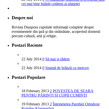
cei mai bine hrăniţi cetăţeni ai planetei
Despre noi
Revista Diaspora cuprinde informaţii complete despre
evenimentele din ţară şi din străinătate, acoperind domenii
precum cultură, artă şi religie.
Postari Recente
22 July 2014
0
Să mai şi râdem
22 July 2014
0
Spumă de brânză cu morcov
Postari Populare
18 February 2013
2
POVESTEA DE SEARA
PENTRU PĂRINŢI SI COPII CUMINŢI
19 February 2013
2
Întemeierea Parohiei Ortodoxe
Române Klangenfurt